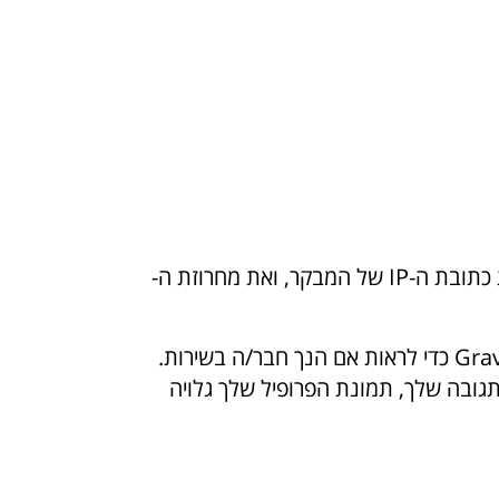
כאשר המבקרים משאירים תגובות באתר אנו אוספים את הנתונים המוצגים בטופס התגובה, ובנוסף גם את כתובת ה-IP של המבקר, ואת מחרוזת ה-
יתכן ונעביר מחרוזת אנונימית שנוצרה מכתובת הדואר האלקטרוני שלך (הנקראת גם hash) לשירות Gravatar כדי לראות אם הנך חבר/ה בשירות.
ה כאן: https://automattic.com/privacy/. לאחר אישור התגובה שלך, תמונת הפרופיל שלך גלויה