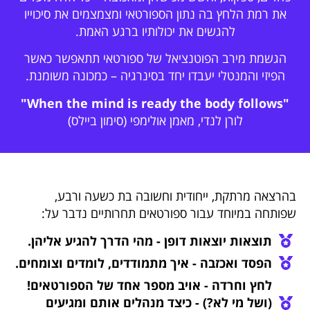
את רמת הלחץ בה נתון הספורטאי ומצמצמים את סיכוייו
להגשים את יכולותיו ברגע האמת.
הגשמת מירב הפוטנציאל של ספורטאי תתאפשר כאשר
הפיזי והמנטלי יעבדו יחד בסינרגיה – כמכונה משומנת.
"When the mind is ready the body follows"
לורן לנדי, מאמן אולימפי (סימון ביילס)
בהרצאה מרתקת, ייחודית וחשובה בת כשעה ורבע,
שפותחה במיוחד עבור ספורטאים תחרותיים נדבר על:
תוצאות יוצאות דופן - מהי הדרך להגיע אליהן.
הפסד ואכזבה - איך מתמודדים, לומדים וצומחים.
לחץ וחרדה - אויב מספר אחד של הספורטאים!
(ושל מי לא?) - כיצד מנהלים אותם ומגיעים