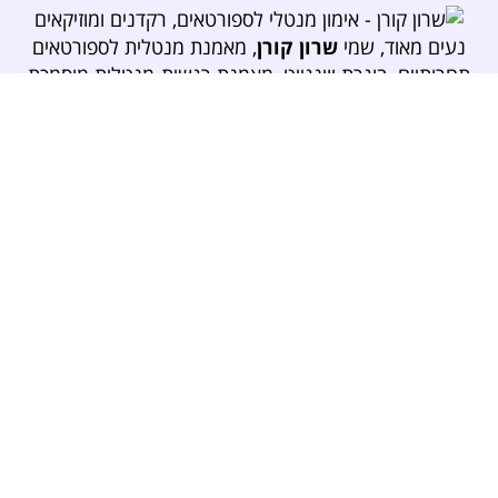
נעים מאוד, שמי
שרון קורן
, מאמנת מנטלית לספורטאים
תחרותיים, בוגרת ווינגייט, מאמנת רגשית-מנטלית מוסמכת
לילדים, נוער והורים, מנחת NLP ומומחית לתרפיה בכתיבה
ודמיון מודרך.
מרצה, מנחת קבוצות, סדנאות ותהליכים אישיים לילדים,
נוער ומבוגרים.
מאמנת ספורטאים תחרותיים, רקדנים ומוזיקאים בכל
הגילאים, מכל המגדרים ומכל התחומים.
אמא לספורטאים תחרותיים בענפים שונים – מעל לעשור.
מטפלת בחרדות, טראומות והתמכרויות ובעלת קליניקה
מצליחה בת"א.
ב-12 שנותיי בע(א)ולמות הספורט התחרותי וכן בעולמות
האימון וההתפתחות, פיתחתי מגוון כלים מנטליים
ורגשיים
שמטרתם לסייע לספורטאים, רקדנים, מוזיקאים
ולכל העוסקים בתחומים תחרותיים-הישגיים לממש את
מקסימום הפוטנציאל
שלהם במטרה להגיע לביצועי שיא.